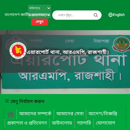
বাংলাদেশ জাতীয় তথ্য বাতায়ন
English
দেখুন
এয়ারপোর্ট থানা, আরএমপি, রাজশাহী।
মেনু নির্বাচন করুন
আমাদের সম্পর্কে
আমাদের সেবা
আদেশ/বিজ্ঞপ্তি
প্রকাশনা ও প্রতিবেদন
ডাউনলোড
গ্যালারি
যোগাযোগ