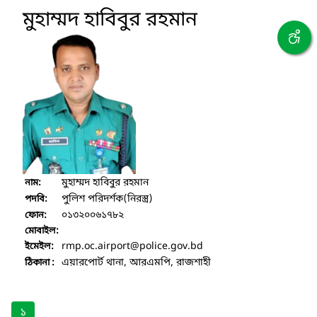
মুহাম্মদ হাবিবুর রহমান
মুহাম্মদ হাবিবুর রহমান
নাম:
পুলিশ পরিদর্শক(নিরস্ত্র)
পদবি:
০১৩২০০৬১৭৮২
ফোন:
মোবাইল:
rmp.oc.airport
@police.gov.bd
ইমেইল:
এয়ারপোর্ট থানা, আরএমপি, রাজশাহী
ঠিকানা :
১