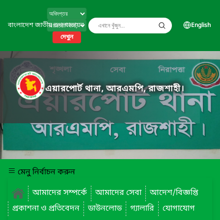
বাংলাদেশ জাতীয় তথ্য বাতায়ন
English
দেখুন
এয়ারপোর্ট থানা, আরএমপি, রাজশাহী।
মেনু নির্বাচন করুন
আমাদের সম্পর্কে
আমাদের সেবা
আদেশ/বিজ্ঞপ্তি
প্রকাশনা ও প্রতিবেদন
ডাউনলোড
গ্যালারি
যোগাযোগ