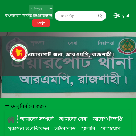
বাংলাদেশ জাতীয় তথ্য বাতায়ন
English
দেখুন
এয়ারপোর্ট থানা, আরএমপি, রাজশাহী।
মেনু নির্বাচন করুন
আমাদের সম্পর্কে
আমাদের সেবা
আদেশ/বিজ্ঞপ্তি
প্রকাশনা ও প্রতিবেদন
ডাউনলোড
গ্যালারি
যোগাযোগ