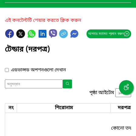
এই কনটেন্টটি শেয়ার করতে ক্লিক করুন
আপনার মতামত প্রদান করুন
টেন্ডার (দরপত্র)
এডভান্সড অপশনগুলো দেখান
পৃষ্ঠা আইটেম
নং
শিরোনাম
দরপত্র ন
কোনো তথ্য প