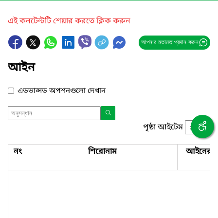
এই কনটেন্টটি শেয়ার করতে ক্লিক করুন
আপনার মতামত প্রদান করুন
আইন
এডভান্সড অপশনগুলো দেখান
পৃষ্ঠা আইটেম
নং
শিরোনাম
আইনের ন